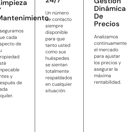
Gestión
Limpieza
Dinámica
Y
Un número
De
Mantenimiento
de contacto
Precios
siempre
seguramos
disponible
Analizamos
ue cada
para que
continuamente
specto de
tanto usted
el mercado
u
como sus
para ajustar
ropiedad
huéspedes
los precios y
sté
se sientan
asegurar la
mpecable
totalmente
máxima
ntes y
respaldados
rentabilidad.
espués de
en cualquier
ada
situación.
lquiler.