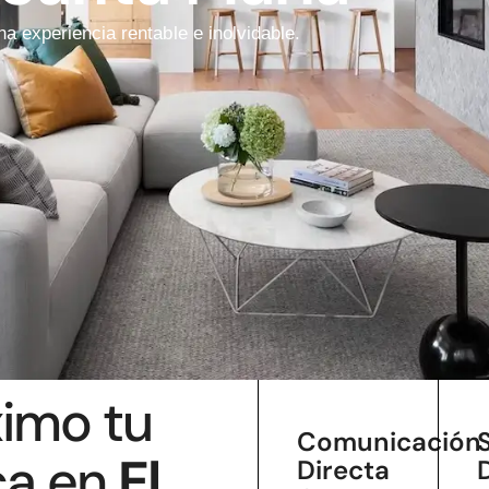
a experiencia rentable e inolvidable.
ximo tu
Comunicación
ca en
El
Directa