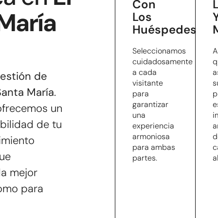
Con
María
Los
Huéspedes
Seleccionamos
A
cuidadosamente
q
a cada
a
estión de
visitante
s
 Santa María
.
para
p
garantizar
e
ofrecemos un
una
i
abilidad de tu
experiencia
a
armoniosa
d
imiento
para ambas
c
que
partes.
a
la mejor
como para